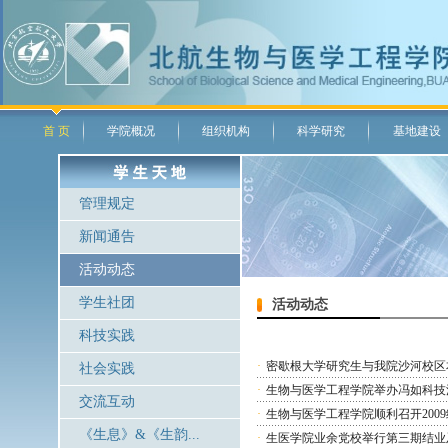
首 页
学院概况
组织机构
科学研究
基地建设
管理规定
新闻通告
活动动态
学生社团
活动动态
科技实践
·
密歇根大学研究生与我院沙河校区
社会实践
·
生物与医学工程学院举办冯如科技
交流互动
·
生物与医学工程学院顺利召开200
《生息》&《生韵...
·
生医学院业余党校举行第三期结业