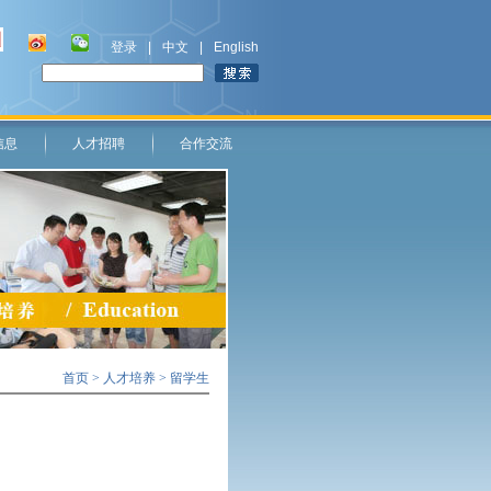
登录
|
中文
|
English
信息
人才招聘
合作交流
首页
>
人才培养
> 留学生