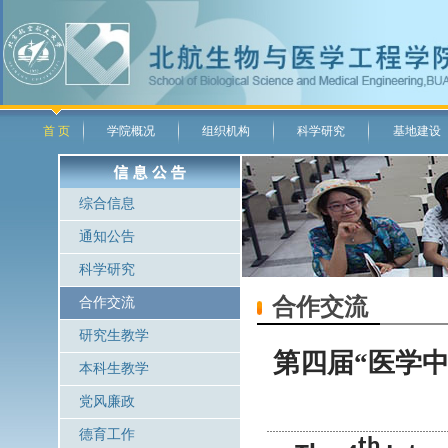
首 页
学院概况
组织机构
科学研究
基地建设
综合信息
通知公告
科学研究
合作交流
合作交流
研究生教学
第四届“医学中
本科生教学
党风廉政
德育工作
th