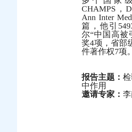
多个国家
CHAMPS
，
D
Ann Inter Me
篇，他引
549
尔“中国高被
奖
4
项，省部
件著作权
7
项
报告主题：
检
中作用
邀请专家：
李