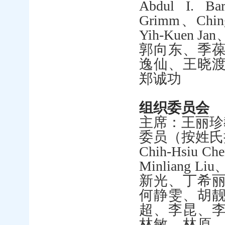
Abdul I. Bar
Grimm
、
Chin
Yih-Kuen Jan
郭向东、季
逸仙、王晓
郑诚功
组织委员会
主席：王丽珍
委员（按姓氏
Chih-Hsiu Ch
Minliang Liu
新光、丁希
何静雯、胡
超、李昆、
林敏、林原