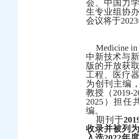
会、中国力
生专业组协
会议将于
2023
Medicine in
中新技术与
版的开放获
工程、医疗
为创刊主编
教授（
2019-2
2025
）担任
编。
期刊于
201
收录并被列
入选
2022
年